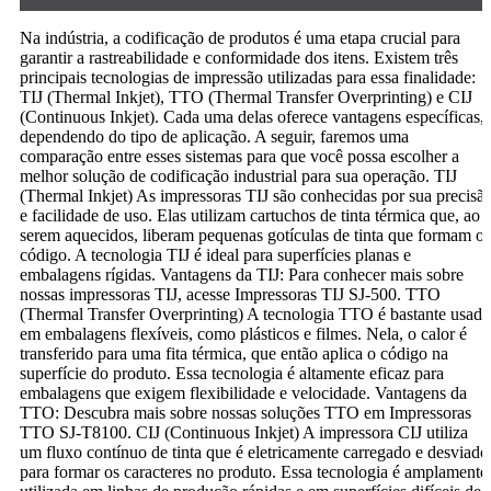
Na indústria, a codificação de produtos é uma etapa crucial para
garantir a rastreabilidade e conformidade dos itens. Existem três
principais tecnologias de impressão utilizadas para essa finalidade:
TIJ (Thermal Inkjet), TTO (Thermal Transfer Overprinting) e CIJ
(Continuous Inkjet). Cada uma delas oferece vantagens específicas,
dependendo do tipo de aplicação. A seguir, faremos uma
comparação entre esses sistemas para que você possa escolher a
melhor solução de codificação industrial para sua operação. TIJ
(Thermal Inkjet) As impressoras TIJ são conhecidas por sua precisã
e facilidade de uso. Elas utilizam cartuchos de tinta térmica que, ao
serem aquecidos, liberam pequenas gotículas de tinta que formam o
código. A tecnologia TIJ é ideal para superfícies planas e
embalagens rígidas. Vantagens da TIJ: Para conhecer mais sobre
nossas impressoras TIJ, acesse Impressoras TIJ SJ-500. TTO
(Thermal Transfer Overprinting) A tecnologia TTO é bastante usada
em embalagens flexíveis, como plásticos e filmes. Nela, o calor é
transferido para uma fita térmica, que então aplica o código na
superfície do produto. Essa tecnologia é altamente eficaz para
embalagens que exigem flexibilidade e velocidade. Vantagens da
TTO: Descubra mais sobre nossas soluções TTO em Impressoras
TTO SJ-T8100. CIJ (Continuous Inkjet) A impressora CIJ utiliza
um fluxo contínuo de tinta que é eletricamente carregado e desviado
para formar os caracteres no produto. Essa tecnologia é amplamente