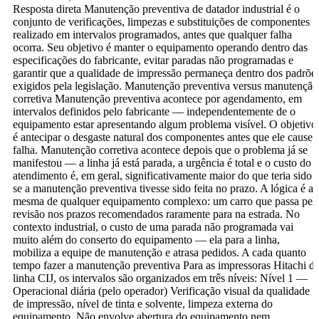
Resposta direta Manutenção preventiva de datador industrial é o
conjunto de verificações, limpezas e substituições de componentes
realizado em intervalos programados, antes que qualquer falha
ocorra. Seu objetivo é manter o equipamento operando dentro das
especificações do fabricante, evitar paradas não programadas e
garantir que a qualidade de impressão permaneça dentro dos padrõe
exigidos pela legislação. Manutenção preventiva versus manutenção
corretiva Manutenção preventiva acontece por agendamento, em
intervalos definidos pelo fabricante — independentemente de o
equipamento estar apresentando algum problema visível. O objetivo
é antecipar o desgaste natural dos componentes antes que ele cause
falha. Manutenção corretiva acontece depois que o problema já se
manifestou — a linha já está parada, a urgência é total e o custo do
atendimento é, em geral, significativamente maior do que teria sido
se a manutenção preventiva tivesse sido feita no prazo. A lógica é a
mesma de qualquer equipamento complexo: um carro que passa pel
revisão nos prazos recomendados raramente para na estrada. No
contexto industrial, o custo de uma parada não programada vai
muito além do conserto do equipamento — ela para a linha,
mobiliza a equipe de manutenção e atrasa pedidos. A cada quanto
tempo fazer a manutenção preventiva Para as impressoras Hitachi d
linha CIJ, os intervalos são organizados em três níveis: Nível 1 —
Operacional diária (pelo operador) Verificação visual da qualidade
de impressão, nível de tinta e solvente, limpeza externa do
equipamento. Não envolve abertura do equipamento nem