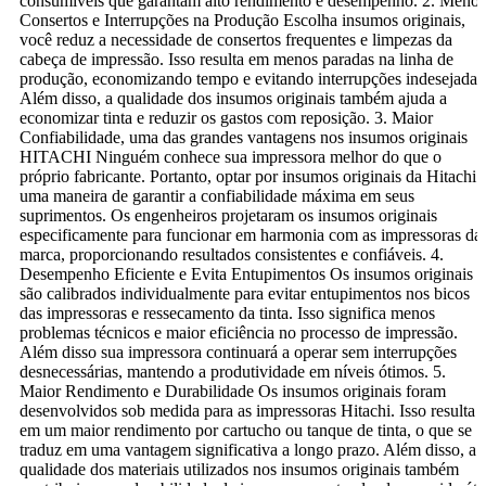
consumíveis que garantam alto rendimento e desempenho. 2. Menos
Consertos e Interrupções na Produção Escolha insumos originais,
você reduz a necessidade de consertos frequentes e limpezas da
cabeça de impressão. Isso resulta em menos paradas na linha de
produção, economizando tempo e evitando interrupções indesejadas
Além disso, a qualidade dos insumos originais também ajuda a
economizar tinta e reduzir os gastos com reposição. 3. Maior
Confiabilidade, uma das grandes vantagens nos insumos originais
HITACHI Ninguém conhece sua impressora melhor do que o
próprio fabricante. Portanto, optar por insumos originais da Hitachi 
uma maneira de garantir a confiabilidade máxima em seus
suprimentos. Os engenheiros projetaram os insumos originais
especificamente para funcionar em harmonia com as impressoras da
marca, proporcionando resultados consistentes e confiáveis. 4.
Desempenho Eficiente e Evita Entupimentos Os insumos originais
são calibrados individualmente para evitar entupimentos nos bicos
das impressoras e ressecamento da tinta. Isso significa menos
problemas técnicos e maior eficiência no processo de impressão.
Além disso sua impressora continuará a operar sem interrupções
desnecessárias, mantendo a produtividade em níveis ótimos. 5.
Maior Rendimento e Durabilidade Os insumos originais foram
desenvolvidos sob medida para as impressoras Hitachi. Isso resulta
em um maior rendimento por cartucho ou tanque de tinta, o que se
traduz em uma vantagem significativa a longo prazo. Além disso, a
qualidade dos materiais utilizados nos insumos originais também