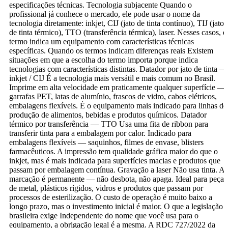
especificações técnicas. Tecnologia subjacente Quando o
profissional já conhece o mercado, ele pode usar o nome da
tecnologia diretamente: inkjet, CIJ (jato de tinta contínuo), TIJ (jato
de tinta térmico), TTO (transferência térmica), laser. Nesses casos, o
termo indica um equipamento com características técnicas
específicas. Quando os termos indicam diferenças reais Existem
situações em que a escolha do termo importa porque indica
tecnologias com características distintas. Datador por jato de tinta —
inkjet / CIJ É a tecnologia mais versátil e mais comum no Brasil.
Imprime em alta velocidade em praticamente qualquer superfície —
garrafas PET, latas de alumínio, frascos de vidro, cabos elétricos,
embalagens flexíveis. É o equipamento mais indicado para linhas de
produção de alimentos, bebidas e produtos químicos. Datador
térmico por transferência — TTO Usa uma fita de ribbon para
transferir tinta para a embalagem por calor. Indicado para
embalagens flexíveis — saquinhos, filmes de envase, blisters
farmacêuticos. A impressão tem qualidade gráfica maior do que o
inkjet, mas é mais indicada para superfícies macias e produtos que
passam por embalagem contínua. Gravação a laser Não usa tinta. A
marcação é permanente — não desbota, não apaga. Ideal para peças
de metal, plásticos rígidos, vidros e produtos que passam por
processos de esterilização. O custo de operação é muito baixo a
longo prazo, mas o investimento inicial é maior. O que a legislação
brasileira exige Independente do nome que você usa para o
equipamento, a obrigação legal é a mesma. A RDC 727/2022 da