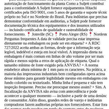
autorização de funcionamento da planta Como a Suljett contribui
para a conformidade A Suljett fornece equipamentos Hitachi
certificados pela ISO 9001, com 5 anos de garantia e suporte técnic
próprio no Sul e no Nordeste do Brasil. Para indústrias que precisa
demonstrar conformidade em auditorias, a Suljett pode fornecer
documentação técnica dos equipamentos e dos insumos utilizados
— incluindo certificados de qualidade e rastreabilidade de
fornecimento.
Joinville (SC)
Porto Alegre (RS)
Nordeste
Perguntas frequentes A data de validade precisa estar impressa
diretamente na embalagem ou pode ser em etiqueta? + A RDC
727/2022 aceita ambas as formas, desde que a informação seja
legível, indelével e esteja em local visível. A impressão direta na
embalagem é mais comum em linhas de alto volume por ser mais
rápida e menos sujeita a erros de aplicação de etiqueta. Qual o
tamanho mínimo de fonte exigido pela ANVISA? + A norma
estabelece altura mínima de 1 mm para os caracteres. Na prática, a
maioria das impressoras industriais bem configuradas opera acima
desse mínimo para garantir legibilidade mesmo em embalagens com
fundo colorido ou texturizado. Minha linha é pequena e não tem
inspeção frequente. Preciso me preocupar mesmo assim? + Sim. A
fiscalização da ANVISA não avisa com antecedência e pode
acontecer a qualquer momento — inclusive a partir de uma denúnci
de consumidor. Além disso, grandes redes de varejo e indústrias
compradoras fazem auditorias próprias nos fornecedores. Estar fora
das normas pode resultar em perda de contrato antes de qualquer