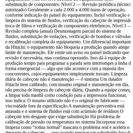
substituição de componentes. Nível 2 — Revisão periódica (técnico
autorizado) Geralmente a cada 2.000 a 4.000 horas de operação,
conforme indicação do painel do equipamento. Inclui verificação e
limpeza do sistema de fluidos, verificação do cabeçote de impressão
troca de filtros e verificação de componentes eletrônicos. Nível 3 —
Revisão completa (anual) Desmontagem parcial do sistema de
fluidos, substituição de vedações, verificação de bombas e válvulas
e recalibração completa do equipamento. Um diferencial importante
da Hitachi: o equipamento não bloqueia a produção quando atinge o
limite de manutenção. Ele emite um aviso no painel indicando que a
revisão é necessária, mas continua operando. Isso dá à equipe de
produção tempo para programar a parada sem interromper a linha de
forma emergencial — algo que não acontece com a maioria dos
concorrentes, cujos equipamentos simplesmente travam. Limpeza
diária de cabeçote não é manutenção — é sintoma Um datador
Hitachi bem calibrado, com insumo original e manutenção em dia,
não precisa de limpeza de cabeçote diária. Quando a equipe começa
a limpar toda manhã como condição para a impressora funcionar,
isso indica: O insumo utilizado não é o original do fabricante —
viscosidade fora da especificação A manutenção preventiva está
atrasada e o sistema de fluidos está com acúmulo de resíduos O
cabeçote tem desgaste que exige substituição Há problema de
calibração de pressão ou temperatura no sistema Incorporar essa
limpeza como “rotina normal” mascara o problema real e acelera o
desgaste do cabeçote — que quando precisar ser substituído fora do