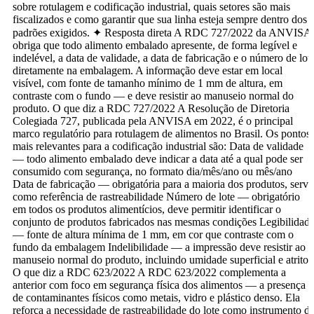
sobre rotulagem e codificação industrial, quais setores são mais
fiscalizados e como garantir que sua linha esteja sempre dentro dos
padrões exigidos. ✦ Resposta direta A RDC 727/2022 da ANVISA
obriga que todo alimento embalado apresente, de forma legível e
indelével, a data de validade, a data de fabricação e o número de lot
diretamente na embalagem. A informação deve estar em local
visível, com fonte de tamanho mínimo de 1 mm de altura, em
contraste com o fundo — e deve resistir ao manuseio normal do
produto. O que diz a RDC 727/2022 A Resolução de Diretoria
Colegiada 727, publicada pela ANVISA em 2022, é o principal
marco regulatório para rotulagem de alimentos no Brasil. Os pontos
mais relevantes para a codificação industrial são: Data de validade
— todo alimento embalado deve indicar a data até a qual pode ser
consumido com segurança, no formato dia/mês/ano ou mês/ano
Data de fabricação — obrigatória para a maioria dos produtos, serve
como referência de rastreabilidade Número de lote — obrigatório
em todos os produtos alimentícios, deve permitir identificar o
conjunto de produtos fabricados nas mesmas condições Legibilidad
— fonte de altura mínima de 1 mm, em cor que contraste com o
fundo da embalagem Indelibilidade — a impressão deve resistir ao
manuseio normal do produto, incluindo umidade superficial e atrito
O que diz a RDC 623/2022 A RDC 623/2022 complementa a
anterior com foco em segurança física dos alimentos — a presença
de contaminantes físicos como metais, vidro e plástico denso. Ela
reforça a necessidade de rastreabilidade do lote como instrumento d