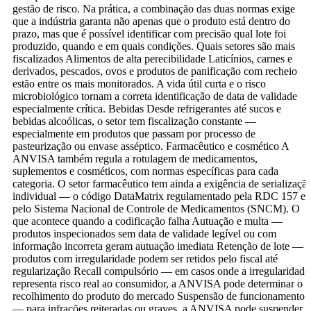
gestão de risco. Na prática, a combinação das duas normas exige
que a indústria garanta não apenas que o produto está dentro do
prazo, mas que é possível identificar com precisão qual lote foi
produzido, quando e em quais condições. Quais setores são mais
fiscalizados Alimentos de alta perecibilidade Laticínios, carnes e
derivados, pescados, ovos e produtos de panificação com recheio
estão entre os mais monitorados. A vida útil curta e o risco
microbiológico tornam a correta identificação de data de validade
especialmente crítica. Bebidas Desde refrigerantes até sucos e
bebidas alcoólicas, o setor tem fiscalização constante —
especialmente em produtos que passam por processo de
pasteurização ou envase asséptico. Farmacêutico e cosmético A
ANVISA também regula a rotulagem de medicamentos,
suplementos e cosméticos, com normas específicas para cada
categoria. O setor farmacêutico tem ainda a exigência de serializaçã
individual — o código DataMatrix regulamentado pela RDC 157 e
pelo Sistema Nacional de Controle de Medicamentos (SNCM). O
que acontece quando a codificação falha Autuação e multa —
produtos inspecionados sem data de validade legível ou com
informação incorreta geram autuação imediata Retenção de lote —
produtos com irregularidade podem ser retidos pelo fiscal até
regularização Recall compulsório — em casos onde a irregularidade
representa risco real ao consumidor, a ANVISA pode determinar o
recolhimento do produto do mercado Suspensão de funcionamento
— para infrações reiteradas ou graves, a ANVISA pode suspender a