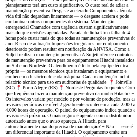
planejamento terá um custo significativo. O custo real de adiar a
manutenção preventiva Desgaste acelerado Componentes além da
vida útil não degradam linearmente — o desgaste acelera e pode
contaminar outros componentes do sistema. Manutenção
emergencial Chamados com urgência custam significativamente
mais do que revisões agendadas. Parada de linha Uma falha de 4
horas pode custar mais do que todas as manutenções preventivas do
ano. Risco de autuação Impressões irregulares por equipamento
deteriorado podem resultar em notificação da ANVISA. Como a
Suljett realiza a manutenção preventiva A Suljett oferece contratos
de manutenção preventiva para os equipamentos Hitachi instalados
no Sul e no Nordeste. O atendimento é feito pela equipe técnica
própria — os mesmos técnicos que instalaram o equipamento e
conhecem o histórico de cada máquina. Cada manutenção inclui
relatório técnico para uso em auditorias de qualidade.
Joinville
(SC)
Porto Alegre (RS)
Nordeste Perguntas frequentes Com
que frequência fazer a manutenção preventiva da minha Hitachi? +
Os intervalos variam por modelo e por volume de produção, mas as
revisões periódicas de nível 2 geralmente acontecem a cada 2.000 a
4.000 horas de operação. O painel do equipamento indica quando a
revisão está próxima. O mais seguro é agendar com o distribuidor
autorizado antes que o aviso apareça. A Hitachi para
automaticamente quando precisa de manutenção? + Não — esse é
um diferencial importante da Hitachi. O equipamento emite um