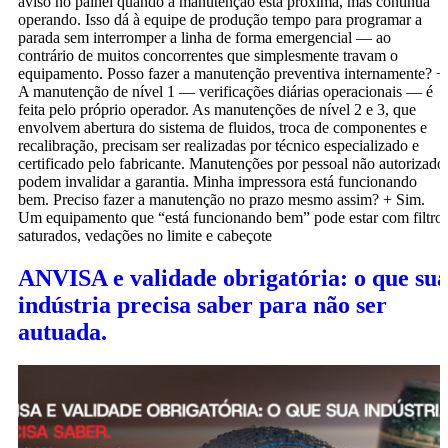
aviso no painel quando a manutenção está próxima, mas continua
operando. Isso dá à equipe de produção tempo para programar a
parada sem interromper a linha de forma emergencial — ao
contrário de muitos concorrentes que simplesmente travam o
equipamento. Posso fazer a manutenção preventiva internamente? +
A manutenção de nível 1 — verificações diárias operacionais — é
feita pelo próprio operador. As manutenções de nível 2 e 3, que
envolvem abertura do sistema de fluidos, troca de componentes e
recalibração, precisam ser realizadas por técnico especializado e
certificado pelo fabricante. Manutenções por pessoal não autorizado
podem invalidar a garantia. Minha impressora está funcionando
bem. Preciso fazer a manutenção no prazo mesmo assim? + Sim.
Um equipamento que “está funcionando bem” pode estar com filtro
saturados, vedações no limite e cabeçote
ANVISA e validade obrigatória: o que su
indústria precisa saber para não ser
autuada.