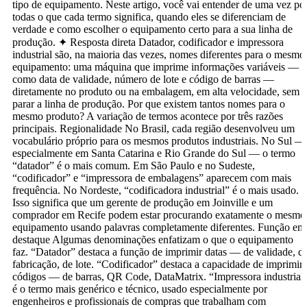
tipo de equipamento. Neste artigo, você vai entender de uma vez po
todas o que cada termo significa, quando eles se diferenciam de
verdade e como escolher o equipamento certo para a sua linha de
produção. ✦ Resposta direta Datador, codificador e impressora
industrial são, na maioria das vezes, nomes diferentes para o mesmo
equipamento: uma máquina que imprime informações variáveis —
como data de validade, número de lote e código de barras —
diretamente no produto ou na embalagem, em alta velocidade, sem
parar a linha de produção. Por que existem tantos nomes para o
mesmo produto? A variação de termos acontece por três razões
principais. Regionalidade No Brasil, cada região desenvolveu um
vocabulário próprio para os mesmos produtos industriais. No Sul —
especialmente em Santa Catarina e Rio Grande do Sul — o termo
“datador” é o mais comum. Em São Paulo e no Sudeste,
“codificador” e “impressora de embalagens” aparecem com mais
frequência. No Nordeste, “codificadora industrial” é o mais usado.
Isso significa que um gerente de produção em Joinville e um
comprador em Recife podem estar procurando exatamente o mesmo
equipamento usando palavras completamente diferentes. Função em
destaque Algumas denominações enfatizam o que o equipamento
faz. “Datador” destaca a função de imprimir datas — de validade, d
fabricação, de lote. “Codificador” destaca a capacidade de imprimir
códigos — de barras, QR Code, DataMatrix. “Impressora industrial
é o termo mais genérico e técnico, usado especialmente por
engenheiros e profissionais de compras que trabalham com