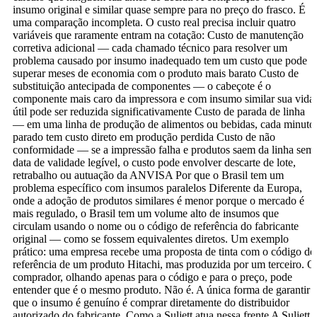
insumo original e similar quase sempre para no preço do frasco. É
uma comparação incompleta. O custo real precisa incluir quatro
variáveis que raramente entram na cotação: Custo de manutenção
corretiva adicional — cada chamado técnico para resolver um
problema causado por insumo inadequado tem um custo que pode
superar meses de economia com o produto mais barato Custo de
substituição antecipada de componentes — o cabeçote é o
componente mais caro da impressora e com insumo similar sua vida
útil pode ser reduzida significativamente Custo de parada de linha
— em uma linha de produção de alimentos ou bebidas, cada minuto
parado tem custo direto em produção perdida Custo de não
conformidade — se a impressão falha e produtos saem da linha sem
data de validade legível, o custo pode envolver descarte de lote,
retrabalho ou autuação da ANVISA Por que o Brasil tem um
problema específico com insumos paralelos Diferente da Europa,
onde a adoção de produtos similares é menor porque o mercado é
mais regulado, o Brasil tem um volume alto de insumos que
circulam usando o nome ou o código de referência do fabricante
original — como se fossem equivalentes diretos. Um exemplo
prático: uma empresa recebe uma proposta de tinta com o código de
referência de um produto Hitachi, mas produzida por um terceiro. O
comprador, olhando apenas para o código e para o preço, pode
entender que é o mesmo produto. Não é. A única forma de garantir
que o insumo é genuíno é comprar diretamente do distribuidor
autorizado do fabricante. Como a Suljett atua nessa frente A Suljett 