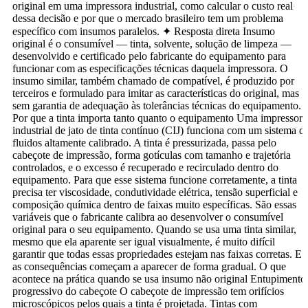
original em uma impressora industrial, como calcular o custo real
dessa decisão e por que o mercado brasileiro tem um problema
específico com insumos paralelos. ✦ Resposta direta Insumo
original é o consumível — tinta, solvente, solução de limpeza —
desenvolvido e certificado pelo fabricante do equipamento para
funcionar com as especificações técnicas daquela impressora. O
insumo similar, também chamado de compatível, é produzido por
terceiros e formulado para imitar as características do original, mas
sem garantia de adequação às tolerâncias técnicas do equipamento.
Por que a tinta importa tanto quanto o equipamento Uma impressora
industrial de jato de tinta contínuo (CIJ) funciona com um sistema d
fluidos altamente calibrado. A tinta é pressurizada, passa pelo
cabeçote de impressão, forma gotículas com tamanho e trajetória
controlados, e o excesso é recuperado e recirculado dentro do
equipamento. Para que esse sistema funcione corretamente, a tinta
precisa ter viscosidade, condutividade elétrica, tensão superficial e
composição química dentro de faixas muito específicas. São essas
variáveis que o fabricante calibra ao desenvolver o consumível
original para o seu equipamento. Quando se usa uma tinta similar,
mesmo que ela aparente ser igual visualmente, é muito difícil
garantir que todas essas propriedades estejam nas faixas corretas. E
as consequências começam a aparecer de forma gradual. O que
acontece na prática quando se usa insumo não original Entupimento
progressivo do cabeçote O cabeçote de impressão tem orifícios
microscópicos pelos quais a tinta é projetada. Tintas com