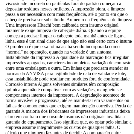
viscosidade incorreta ou partículas fora do padrão começam a
depositar resíduos nesses orifícios. A impressão piora, a limpeza
passa a ser necessária com mais frequência, até o ponto em que o
cabeçote precisa ser substituído. Aumento da frequência de limpeza
Uma impressora Hitachi bem calibrada com insumo original
raramente exige limpeza de cabeçote diária. Quando a equipe
começa a precisar limpar o cabeçote toda manhã antes de ligar a
linha, esse é um sinal claro de que algo não está certo com o insumo
O problema é que essa rotina acaba sendo incorporada como
“normal” na operação, quando na verdade é um sintoma.
Instabilidade da impressão A qualidade da marcação fica irregular 
impressões apagadas, caracteres incompletos, variação de contraste
entre uma embalagem e outra. Em linhas que precisam atender às
normas da ANVISA para legibilidade de data de validade e lote,
essa instabilidade pode resultar em produtos fora de conformidade.
Corrosão interna Alguns solventes similares têm composição
química que não é compatível com as vedações, mangueiras e
componentes internos da impressora. A degradação acontece de
forma invisível e progressiva, até se manifestar em vazamentos ou
falhas de componentes que exigem manutenção corretiva. Perda de
garantia A maioria dos fabricantes de impressoras industriais deixa
claro em contrato que o uso de insumos não originais invalida a
garantia do equipamento. Isso significa que, ao optar pelo similar, a
empresa assume integralmente os custos de qualquer falha. O
cálculo que ninguém faz antes de decidir A comparação entre