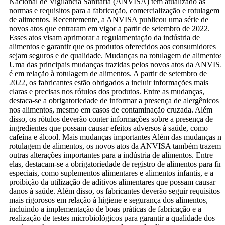
Nacional de Vigilância Sanitária (ANVISA) tem atualizado as
normas e requisitos para a fabricação, comercialização e rotulagem
de alimentos. Recentemente, a ANVISA publicou uma série de
novos atos que entraram em vigor a partir de setembro de 2022.
Esses atos visam aprimorar a regulamentação da indústria de
alimentos e garantir que os produtos oferecidos aos consumidores
sejam seguros e de qualidade. Mudanças na rotulagem de alimentos
Uma das principais mudanças trazidas pelos novos atos da ANVIS
é em relação à rotulagem de alimentos. A partir de setembro de
2022, os fabricantes estão obrigados a incluir informações mais
claras e precisas nos rótulos dos produtos. Entre as mudanças,
destaca-se a obrigatoriedade de informar a presença de alergênicos
nos alimentos, mesmo em casos de contaminação cruzada. Além
disso, os rótulos deverão conter informações sobre a presença de
ingredientes que possam causar efeitos adversos à saúde, como
cafeína e álcool. Mais mudanças importantes Além das mudanças na
rotulagem de alimentos, os novos atos da ANVISA também trazem
outras alterações importantes para a indústria de alimentos. Entre
elas, destacam-se a obrigatoriedade de registro de alimentos para fin
especiais, como suplementos alimentares e alimentos infantis, e a
proibição da utilização de aditivos alimentares que possam causar
danos à saúde. Além disso, os fabricantes deverão seguir requisitos
mais rigorosos em relação à higiene e segurança dos alimentos,
incluindo a implementação de boas práticas de fabricação e a
realização de testes microbiológicos para garantir a qualidade dos