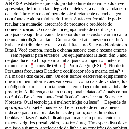
ANVISA estabelece que todo produto alimentício embalado deve
apresentar, de forma clara, legível e indelével, a data de validade, a
data de fabricação e o número de lote diretamente na embalagem —
com fonte de altura mínima de 1 mm. A não conformidade pode
resultar em autuação, apreensão de produtos e proibição de
comercialização. O custo de um equipamento de codificação
adequado é significativamente menor do que o custo de um recall o
de uma interdição sanitária. Como a Suljett atua nesse mercado A
Suljett é distribuidora exclusiva da Hitachi no Sul e no Nordeste do
Brasil. Você compra, instala e chama suporte com a mesma empresa
— sem repassar para terceiros. Os equipamentos Hitachi têm 5 anos
de garantia e não bloqueiam a linha quando atingem o limite de
manutenção.
Joinville (SC)
Porto Alegre (RS)
Nordeste
Perguntas frequentes Datador e codificador são a mesma coisa? +
Na maioria dos casos, sim. Os dois termos descrevem equipamentos
que imprimem informações variáveis — como data de validade, lote
e código de barras — diretamente na embalagem durante a linha de
produção. A diferença está no uso regional: “datador” é mais comu
no Sul do Brasil, enquanto “codificador” prevalece no Sudeste e
Nordeste. Qual tecnologia é melhor: inkjet ou laser? + Depende da
aplicação. O inkjet é mais versátil e tem custo de entrada menor —
indicado para a maioria das linhas de produção de alimentos e
bebidas. O laser é mais indicado para marcação permanente em
materiais rígidos (metal, vidro, plástico duro). Um especialista deve
avaliar o substrato, a velocidade da linha e as condições do ambient