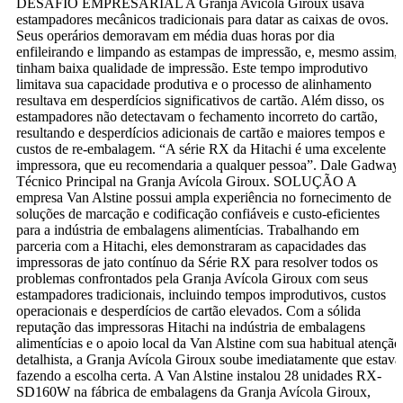
DESAFIO EMPRESARIAL A Granja Avícola Giroux usava
estampadores mecânicos tradicionais para datar as caixas de ovos.
Seus operários demoravam em média duas horas por dia
enfileirando e limpando as estampas de impressão, e, mesmo assim,
tinham baixa qualidade de impressão. Este tempo improdutivo
limitava sua capacidade produtiva e o processo de alinhamento
resultava em desperdícios significativos de cartão. Além disso, os
estampadores não detectavam o fechamento incorreto do cartão,
resultando e desperdícios adicionais de cartão e maiores tempos e
custos de re-embalagem. “A série RX da Hitachi é uma excelente
impressora, que eu recomendaria a qualquer pessoa”. Dale Gadway,
Técnico Principal na Granja Avícola Giroux. SOLUÇÃO A
empresa Van Alstine possui ampla experiência no fornecimento de
soluções de marcação e codificação confiáveis e custo-eficientes
para a indústria de embalagens alimentícias. Trabalhando em
parceria com a Hitachi, eles demonstraram as capacidades das
impressoras de jato contínuo da Série RX para resolver todos os
problemas confrontados pela Granja Avícola Giroux com seus
estampadores tradicionais, incluindo tempos improdutivos, custos
operacionais e desperdícios de cartão elevados. Com a sólida
reputação das impressoras Hitachi na indústria de embalagens
alimentícias e o apoio local da Van Alstine com sua habitual atenção
detalhista, a Granja Avícola Giroux soube imediatamente que estava
fazendo a escolha certa. A Van Alstine instalou 28 unidades RX-
SD160W na fábrica de embalagens da Granja Avícola Giroux,