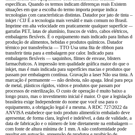
específicas. Quando os termos indicam diferenças reais Existem
situações em que a escolha do termo importa porque indica
tecnologias com características distintas. Datador por jato de tinta —
inkjet / CIJ É a tecnologia mais versátil e mais comum no Brasil.
Imprime em alta velocidade em praticamente qualquer superfície —
garrafas PET, latas de alumínio, frascos de vidro, cabos elétricos,
embalagens flexíveis. É o equipamento mais indicado para linhas de
produção de alimentos, bebidas e produtos químicos. Datador
térmico por transferência — TTO Usa uma fita de ribbon para
transferir tinta para a embalagem por calor. Indicado para
embalagens flexíveis — saquinhos, filmes de envase, blisters
farmacêuticos. A impressão tem qualidade gráfica maior do que o
inkjet, mas é mais indicada para superfícies macias e produtos que
passam por embalagem contínua. Gravação a laser Não usa tinta. A
marcação é permanente — não desbota, não apaga. Ideal para peças
de metal, plásticos rígidos, vidros e produtos que passam por
processos de esterilização. O custo de operação é muito baixo a
longo prazo, mas o investimento inicial é maior. O que a legislação
brasileira exige Independente do nome que você usa para o
equipamento, a obrigação legal é a mesma. A RDC 727/2022 da
ANVISA estabelece que todo produto alimentício embalado deve
apresentar, de forma clara, legível e indelével, a data de validade, a
data de fabricação e o número de lote diretamente na embalagem —
com fonte de altura mínima de 1 mm. A não conformidade pode
resultar em autuação, apreensão de produtos e proibição de