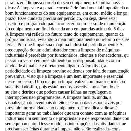
para fazer a limpeza correta do seu equipamento. Confira nossas
dicas: A limpeza e a parada correta é de fundamental importância no
bom funcionamento do seu equipamento, em curto, médio e longo
prazo. Esse cuidado precisa ser periódico, ou seja, deve estar
inserido e programado para acontecer no processo de manutenção
do equipamento ao final de cada ano em paradas acima de 5 dias.
A limpeza vai refletir no futuro tanto do equipamento, quanto da
própria indústria, evitando o mau funcionamento no retorno de suas
férias. Por que limpar sua máquina industrial periodicamente? A
preocupação de um administrador com a limpeza de máquinas
industriais é percebida por funcionários, clientes e fornecedores, que
passam a ver no empreendimento uma responsabilidade com a
atividade à qual ele é diretamente ligado. Além disso, a
periodicidade da limpeza previne acidentes por falta de manutenção
preventiva, visto que a limpeza é um item importante e essencial
nesse processo. Uma máquina limpa realiza com maior eficiência
sua atividade-fim, pois estará menos suscetível ao acúmulo de
sujeira e detritos que podem causar falhas na regulagem e
interrupções não programadas. A limpeza facilita, ainda, a
visualização de eventuais defeitos e é uma das responsáveis por
prevenir anormalidades no equipamento. Uma dica valiosa: é
importante gerar no trabalhador que tem contato com as máquinas
industriais um sentimento de propriedade e de responsabilidade com
seu equipamento. Desse modo, as interrupções das atividades que
precisam ser feitas durante a limpeza não serão realizadas com