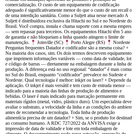
comercialização. O custo de um equipamento de codificação
adequado é significativamente menor do que o custo de um recall o
de uma interdição sanitária. Como a Suljett atua nesse mercado A
Suljett é distribuidora exclusiva da Hitachi no Sul e no Nordeste do
Brasil. Você compra, instala e chama suporte com a mesma empresa
— sem repassar para terceiros. Os equipamentos Hitachi têm 5 anos
de garantia e não bloqueiam a linha quando atingem o limite de
manutenção.
Joinville (SC)
Porto Alegre (RS)
Nordeste
Perguntas frequentes Datador e codificador são a mesma coisa? +
Na maioria dos casos, sim. Os dois termos descrevem equipamentos
que imprimem informações variáveis — como data de validade, lote
e código de barras — diretamente na embalagem durante a linha de
produção. A diferença está no uso regional: “datador” é mais comu
no Sul do Brasil, enquanto “codificador” prevalece no Sudeste e
Nordeste. Qual tecnologia é melhor: inkjet ou laser? + Depende da
aplicação. O inkjet é mais versátil e tem custo de entrada menor —
indicado para a maioria das linhas de produção de alimentos e
bebidas. O laser é mais indicado para marcação permanente em
materiais rígidos (metal, vidro, plástico duro). Um especialista deve
avaliar o substrato, a velocidade da linha e as condições do ambient
antes de recomendar a tecnologia. Toda linha de produção
alimentícia precisa de um datador? + Sim, se o produto for destinad
ao consumo humano. A RDC 727/2022 da ANVISA exige a
impressão de data de validade e lote em toda embalagem de
alimento. O descumprimento pode gerar autuação, apreensão de