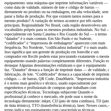
equipamento: uma máquina que imprime informações variáveis —
como data de validade, número de lote e código de barras —
diretamente no produto ou na embalagem, em alta velocidade, sem
parar a linha de produção. Por que existem tantos nomes para o
mesmo produto? A variação de termos acontece por três razões
principais. Regionalidade No Brasil, cada região desenvolveu um
vocabulário próprio para os mesmos produtos industriais. No Sul —
especialmente em Santa Catarina e Rio Grande do Sul — o termo
“datador” é o mais comum. Em São Paulo e no Sudeste,
“codificador” e “impressora de embalagens” aparecem com mais
frequência. No Nordeste, “codificadora industrial” é o mais usado.
Isso significa que um gerente de produção em Joinville e um
comprador em Recife podem estar procurando exatamente o mesmo
equipamento usando palavras completamente diferentes. Função em
destaque Algumas denominações enfatizam o que o equipamento
faz. “Datador” destaca a função de imprimir datas — de validade, d
fabricação, de lote. “Codificador” destaca a capacidade de imprimir
códigos — de barras, QR Code, DataMatrix. “Impressora industrial
é o termo mais genérico e técnico, usado especialmente por
engenheiros e profissionais de compras que trabalham com
especificações técnicas. Tecnologia subjacente Quando o
profissional já conhece o mercado, ele pode usar o nome da
tecnologia diretamente: inkjet, CIJ (jato de tinta contínuo), TIJ (jato
de tinta térmico), TTO (transferência térmica), laser. Nesses casos, o
termo indica um equipamento com características técnicas