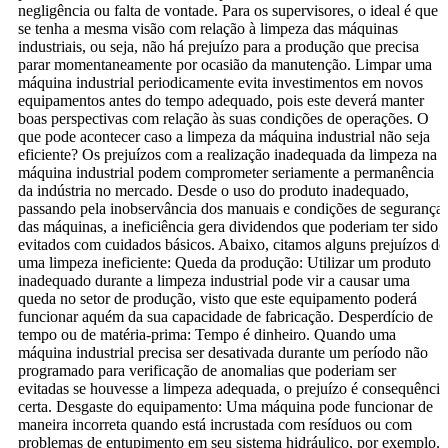
negligência ou falta de vontade. Para os supervisores, o ideal é que
se tenha a mesma visão com relação à limpeza das máquinas
industriais, ou seja, não há prejuízo para a produção que precisa
parar momentaneamente por ocasião da manutenção. Limpar uma
máquina industrial periodicamente evita investimentos em novos
equipamentos antes do tempo adequado, pois este deverá manter
boas perspectivas com relação às suas condições de operações. O
que pode acontecer caso a limpeza da máquina industrial não seja
eficiente? Os prejuízos com a realização inadequada da limpeza na
máquina industrial podem comprometer seriamente a permanência
da indústria no mercado. Desde o uso do produto inadequado,
passando pela inobservância dos manuais e condições de segurança
das máquinas, a ineficiência gera dividendos que poderiam ter sido
evitados com cuidados básicos. Abaixo, citamos alguns prejuízos de
uma limpeza ineficiente: Queda da produção: Utilizar um produto
inadequado durante a limpeza industrial pode vir a causar uma
queda no setor de produção, visto que este equipamento poderá
funcionar aquém da sua capacidade de fabricação. Desperdício de
tempo ou de matéria-prima: Tempo é dinheiro. Quando uma
máquina industrial precisa ser desativada durante um período não
programado para verificação de anomalias que poderiam ser
evitadas se houvesse a limpeza adequada, o prejuízo é consequência
certa. Desgaste do equipamento: Uma máquina pode funcionar de
maneira incorreta quando está incrustada com resíduos ou com
problemas de entupimento em seu sistema hidráulico, por exemplo.