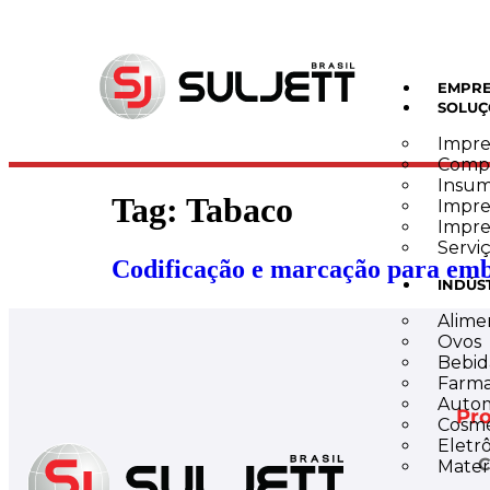
EMPR
SOLUÇ
Impres
Compa
Insum
Tag:
Tabaco
Impre
Impre
Serviç
Codificação e marcação para emb
INDÚS
Veja uma seleção de impressoras industriais indicadas 
Alime
Ovos
Bebid
Farma
Autom
Pro
Cosmé
Eletr
C
Mater