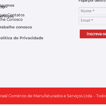
Fique por dentro 
nsumos
ATO
pais Contatos
erviços
lhe Conosco
rabalhe conosco
Inscreva-s
olítica de Privacidade
Brasil Comércio de Manufaturados e Serviços Ltda. - Todo