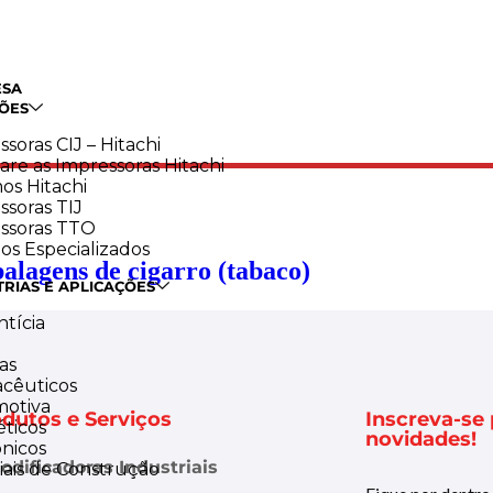
ESA
ÕES
soras CIJ – Hitachi
re as Impressoras Hitachi
os Hitachi
ssoras TIJ
ssoras TTO
os Especializados
alagens de cigarro (tabaco)
TRIAS E APLICAÇÕES
para atender as necessidades de codificação e marcação para diferentes
ntícia
as
cêuticos
otiva
dutos e Serviços
Inscreva-se
ticos
novidades!
ônicos
odificadoras Industriais
iais de Construção