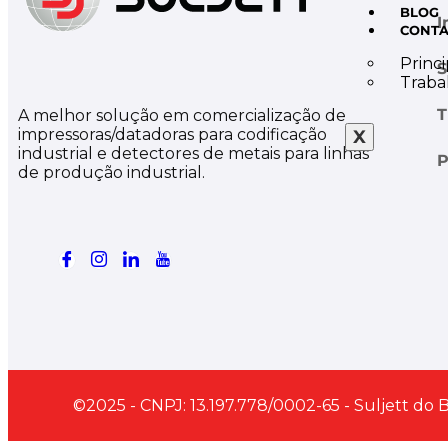
BLOG
I
CONT
Princi
S
Traba
T
A melhor solução em comercialização de
impressoras/datadoras para codificação
X
industrial e detectores de metais para linhas
P
de produção industrial.
©2025 - CNPJ: 13.197.778/0002-65 - Suljett do 