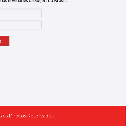
das novidades da Suljett do Brasil!
e
s os Direitos Reservados