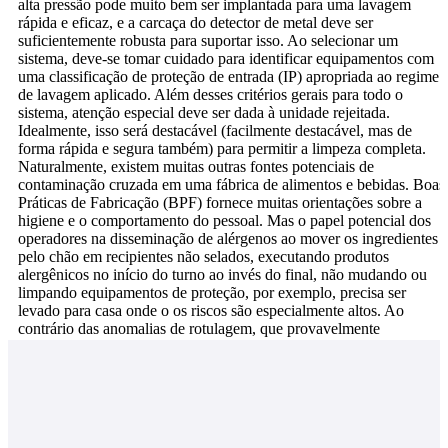
alta pressão pode muito bem ser implantada para uma lavagem
rápida e eficaz, e a carcaça do detector de metal deve ser
suficientemente robusta para suportar isso. Ao selecionar um
sistema, deve-se tomar cuidado para identificar equipamentos com
uma classificação de proteção de entrada (IP) apropriada ao regime
de lavagem aplicado. Além desses critérios gerais para todo o
sistema, atenção especial deve ser dada à unidade rejeitada.
Idealmente, isso será destacável (facilmente destacável, mas de
forma rápida e segura também) para permitir a limpeza completa.
Naturalmente, existem muitas outras fontes potenciais de
contaminação cruzada em uma fábrica de alimentos e bebidas. Boas
Práticas de Fabricação (BPF) fornece muitas orientações sobre a
higiene e o comportamento do pessoal. Mas o papel potencial dos
operadores na disseminação de alérgenos ao mover os ingredientes
pelo chão em recipientes não selados, executando produtos
alergênicos no início do turno ao invés do final, não mudando ou
limpando equipamentos de proteção, por exemplo, precisa ser
levado para casa onde o os riscos são especialmente altos. Ao
contrário das anomalias de rotulagem, que provavelmente
aparecerão assim que o produto chegar ao revendedor, o