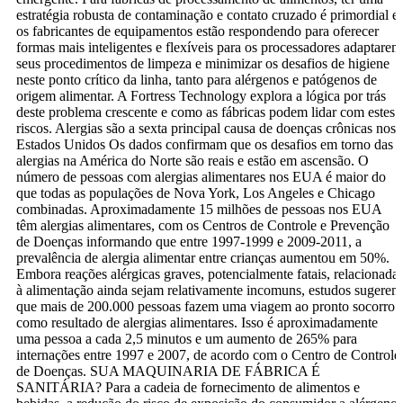
estratégia robusta de contaminação e contato cruzado é primordial e
os fabricantes de equipamentos estão respondendo para oferecer
formas mais inteligentes e flexíveis para os processadores adaptarem
seus procedimentos de limpeza e minimizar os desafios de higiene
neste ponto crítico da linha, tanto para alérgenos e patógenos de
origem alimentar. A Fortress Technology explora a lógica por trás
deste problema crescente e como as fábricas podem lidar com estes
riscos. Alergias são a sexta principal causa de doenças crônicas nos
Estados Unidos Os dados confirmam que os desafios em torno das
alergias na América do Norte são reais e estão em ascensão. O
número de pessoas com alergias alimentares nos EUA é maior do
que todas as populações de Nova York, Los Angeles e Chicago
combinadas. Aproximadamente 15 milhões de pessoas nos EUA
têm alergias alimentares, com os Centros de Controle e Prevenção
de Doenças informando que entre 1997-1999 e 2009-2011, a
prevalência de alergia alimentar entre crianças aumentou em 50%.
Embora reações alérgicas graves, potencialmente fatais, relacionada
à alimentação ainda sejam relativamente incomuns, estudos sugerem
que mais de 200.000 pessoas fazem uma viagem ao pronto socorro
como resultado de alergias alimentares. Isso é aproximadamente
uma pessoa a cada 2,5 minutos e um aumento de 265% para
internações entre 1997 e 2007, de acordo com o Centro de Controle
de Doenças. SUA MAQUINARIA DE FÁBRICA É
SANITÁRIA? Para a cadeia de fornecimento de alimentos e