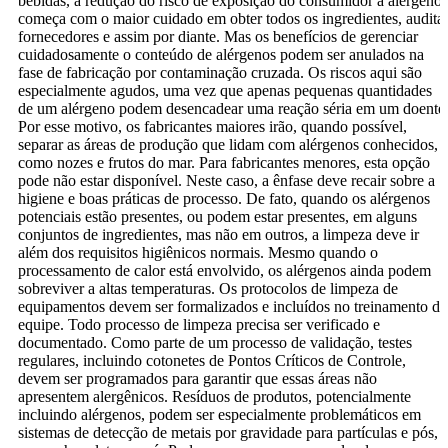
bebidas, a redução do risco de exposição do consumidor a alérgenos
começa com o maior cuidado em obter todos os ingredientes, audita
fornecedores e assim por diante. Mas os benefícios de gerenciar
cuidadosamente o conteúdo de alérgenos podem ser anulados na
fase de fabricação por contaminação cruzada. Os riscos aqui são
especialmente agudos, uma vez que apenas pequenas quantidades
de um alérgeno podem desencadear uma reação séria em um doente
Por esse motivo, os fabricantes maiores irão, quando possível,
separar as áreas de produção que lidam com alérgenos conhecidos,
como nozes e frutos do mar. Para fabricantes menores, esta opção
pode não estar disponível. Neste caso, a ênfase deve recair sobre a
higiene e boas práticas de processo. De fato, quando os alérgenos
potenciais estão presentes, ou podem estar presentes, em alguns
conjuntos de ingredientes, mas não em outros, a limpeza deve ir
além dos requisitos higiênicos normais. Mesmo quando o
processamento de calor está envolvido, os alérgenos ainda podem
sobreviver a altas temperaturas. Os protocolos de limpeza de
equipamentos devem ser formalizados e incluídos no treinamento da
equipe. Todo processo de limpeza precisa ser verificado e
documentado. Como parte de um processo de validação, testes
regulares, incluindo cotonetes de Pontos Críticos de Controle,
devem ser programados para garantir que essas áreas não
apresentem alergênicos. Resíduos de produtos, potencialmente
incluindo alérgenos, podem ser especialmente problemáticos em
sistemas de detecção de metais por gravidade para partículas e pós,