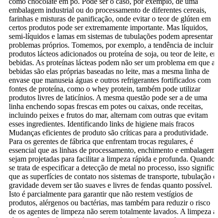
como chocolate em pó. Pode ser o caso, por exemplo, de uma
embalagem industrial ou do processamento de diferentes cereais,
farinhas e misturas de panificação, onde evitar o teor de glúten em
certos produtos pode ser extremamente importante. Mas líquidos,
semi-líquidos e lamas em sistemas de tubulações podem apresentar
problemas próprios. Tomemos, por exemplo, a tendência de incluir
produtos lácteos adicionados ou proteína de soja, ou teor de leite, e
bebidas. As proteínas lácteas podem não ser um problema em que as
bebidas são elas próprias baseadas no leite, mas a mesma linha de
envase que manuseia águas e outros refrigerantes fortificados com
fontes de proteína, como o whey protein, também pode utilizar
produtos livres de laticínios. A mesma questão pode ser a de uma
linha enchendo sopas frescas em potes ou caixas, onde receitas,
incluindo peixes e frutos do mar, alternam com outras que evitam
esses ingredientes. Identificando links de higiene mais fracos
Mudanças eficientes de produto são críticas para a produtividade.
Para os gerentes de fábrica que enfrentam trocas regulares, é
essencial que as linhas de processamento, enchimento e embalagem
sejam projetadas para facilitar a limpeza rápida e profunda. Quando
se trata de especificar a detecção de metal no processo, isso significa
que as superfícies de contato nos sistemas de transporte, tubulação e
gravidade devem ser tão suaves e livres de fendas quanto possível.
Isto é parcialmente para garantir que não restem vestígios de
produtos, alérgenos ou bactérias, mas também para reduzir o risco
de os agentes de limpeza não serem totalmente lavados. A limpeza a