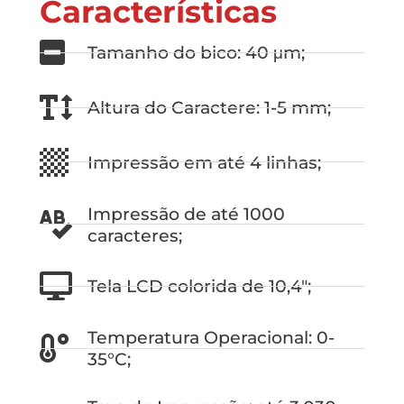
Características
Tamanho do bico: 40 μm;
Altura do Caractere: 1-5 mm;
Impressão em até 4 linhas;
Impressão de até 1000
caracteres;
Tela LCD colorida de 10,4";
Temperatura Operacional: 0-
35°C;